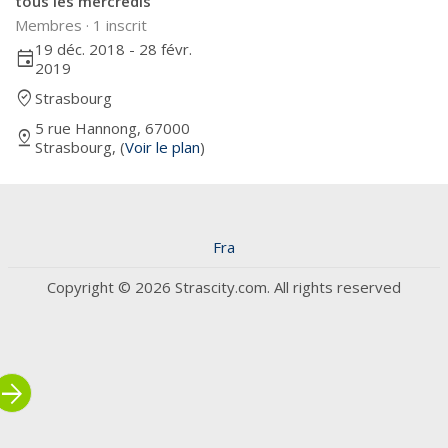
tous les mercredis
Membres ·
1 inscrit
19 déc. 2018 - 28 févr.
event
2019
where_to_vote
Strasbourg
5 rue Hannong, 67000
pin_drop
Strasbourg, (
Voir le plan
)
Fra
Copyright © 2026 Strascity.com. All rights reserved
rrow_forward