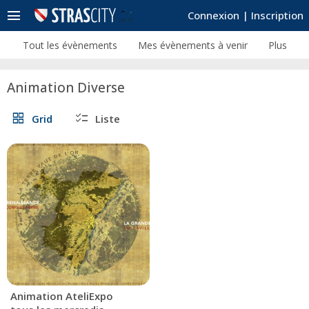
menu
Connexion
|
Inscription
Tout les évènements
Mes évènements à venir
Plus
Animation Diverse
grid_view
checklist
Grid
Liste
Animation AteliExpo