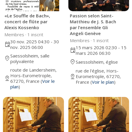
«Le Souffle de Bach»,
Passion selon Saint-
concert de flûte par
Matthieu de J. S. Bach
Alexis Kossenko
par l’ensemble Gli
Angeli Genève
Membres ·
1 inscrit
Membres ·
1 inscrit
30 nov. 2025 04:30 - 30
event
nov. 2025 06:00
15 mars 2026 02:30 - 15
event
mars 2026 06:30
Saessolsheim, salle
where_to_vote
polyvalente
where_to_vote
Saessolsheim, église
route de Landersheim,
rue de l'église, Hors-
Hors-Eurometrople,
pin_drop
Eurometrople, 67270,
pin_drop
67270, France (
Voir le
France (
Voir le plan
)
plan
)