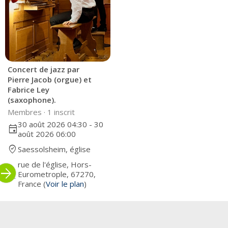
Concert de jazz par
Pierre Jacob (orgue) et
Fabrice Ley
(saxophone).
Membres ·
1 inscrit
30 août 2026 04:30 - 30
event
août 2026 06:00
where_to_vote
Saessolsheim, église
rue de l'église, Hors-
rrow_forward
pin_drop
Eurometrople, 67270,
France (
Voir le plan
)