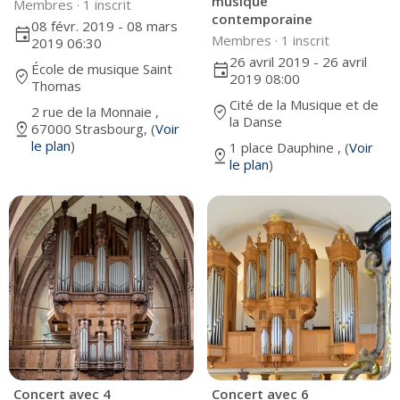
musique
Membres ·
1 inscrit
contemporaine
08 févr. 2019 - 08 mars
event
Membres ·
1 inscrit
2019 06:30
26 avril 2019 - 26 avril
École de musique Saint
event
where_to_vote
2019 08:00
Thomas
Cité de la Musique et de
2 rue de la Monnaie ,
where_to_vote
la Danse
pin_drop
67000 Strasbourg, (
Voir
le plan
)
1 place Dauphine , (
Voir
pin_drop
le plan
)
Concert avec 4
Concert avec 6