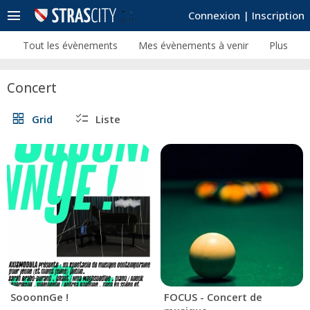
menu
Connexion
|
Inscription
Tout les évènements
Mes évènements à venir
Plus
Concert
grid_view
checklist
Grid
Liste
SooonnGe !
FOCUS - Concert de