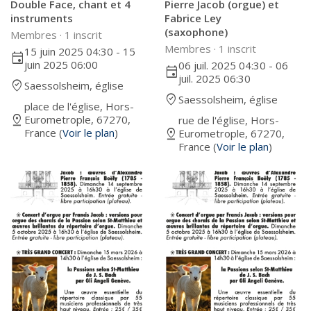
Double Face, chant et 4
Pierre Jacob (orgue) et
instruments
Fabrice Ley
(saxophone)
Membres ·
1 inscrit
Membres ·
1 inscrit
15 juin 2025 04:30 - 15
event
juin 2025 06:00
06 juil. 2025 04:30 - 06
event
juil. 2025 06:30
where_to_vote
Saessolsheim, église
where_to_vote
Saessolsheim, église
place de l'église, Hors-
pin_drop
Eurometrople, 67270,
rue de l'église, Hors-
pin_drop
France (
Voir le plan
)
Eurometrople, 67270,
France (
Voir le plan
)