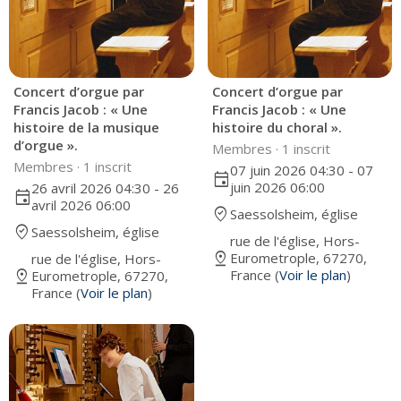
Concert d’orgue par
Concert d’orgue par
Francis Jacob : « Une
Francis Jacob : « Une
histoire de la musique
histoire du choral ».
d’orgue ».
Membres ·
1 inscrit
Membres ·
1 inscrit
07 juin 2026 04:30 - 07
event
juin 2026 06:00
26 avril 2026 04:30 - 26
event
avril 2026 06:00
where_to_vote
Saessolsheim, église
where_to_vote
Saessolsheim, église
rue de l'église, Hors-
pin_drop
Eurometrople, 67270,
rue de l'église, Hors-
pin_drop
France (
Voir le plan
)
Eurometrople, 67270,
France (
Voir le plan
)