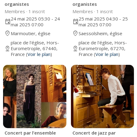
organistes
organistes
Membres ·
1 inscrit
Membres ·
1 inscrit
24 mai 2025 05:30 - 24
25 mai 2025 04:30 - 25
event
event
mai 2025 07:00
mai 2025 07:00
where_to_vote
where_to_vote
Marmoutier, église
Saessolsheim, église
place de l'église, Hors-
place de l'église, Hors-
pin_drop
pin_drop
Eurometrople, 67440,
Eurometrople, 67270,
France (
Voir le plan
)
France (
Voir le plan
)
Concert par l’ensemble
Concert de jazz par