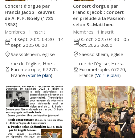
Concert d’orgue par
Concert d’orgue par
Francis Jacob : œuvres
Francis Jacob : concert
de A. P. F. Boëly (1785 -
en prélude à la Passion
1858)
selon St-Matthieu
Membres ·
1 inscrit
Membres ·
1 inscrit
14 sept. 2025 04:30 - 14
05 oct. 2025 04:30 - 05
event
event
sept. 2025 06:00
oct. 2025 06:00
where_to_vote
where_to_vote
Saessolsheim, église
Saessolsheim, église
rue de l'église, Hors-
rue de l'église, Hors-
pin_drop
pin_drop
Eurometrople, 67270,
Eurometrople, 67270,
France (
Voir le plan
)
France (
Voir le plan
)