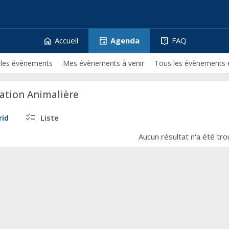
home
event
live_help
Accueil
Agenda
FAQ
 les évènements
Mes évènements à venir
Tous les évènements 
ation Animalière
checklist
rid
Liste
Aucun résultat n'a été tr