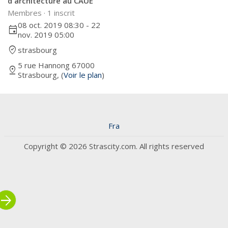
d'architecture au CAUE
Membres ·
1 inscrit
08 oct. 2019 08:30 - 22
event
nov. 2019 05:00
where_to_vote
strasbourg
5 rue Hannong 67000
pin_drop
Strasbourg, (
Voir le plan
)
Fra
Copyright © 2026 Strascity.com. All rights reserved
rrow_forward