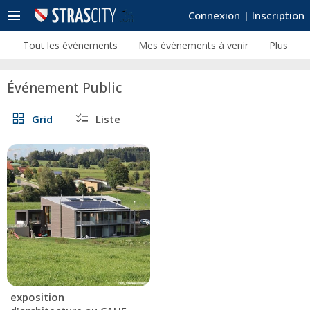
menu
Connexion
|
Inscription
Tout les évènements
Mes évènements à venir
Plus
Événement Public
grid_view
checklist
Grid
Liste
exposition