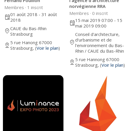
Fernand Pouillon
l'agence d'architecture
norvégienne RRA
Membres ·
1 inscrit
Membres ·
0 inscrit
01 août 2018 - 31 août
event
2018
15 mai 2019 07:00 - 15
event
mai 2019 09:00
CAUE du Bas-Rhin
where_to_vote
Strasbourg
Conseil d'architecture,
d'urbanisme et de
where_to_vote
5 rue Hanong 67000
pin_drop
l'environnement du Bas-
Strasbourg, (
Voir le plan
)
Rhin / CAUE du Bas-Rhin
5 rue Hannong 67000
pin_drop
Strasbourg, (
Voir le plan
)