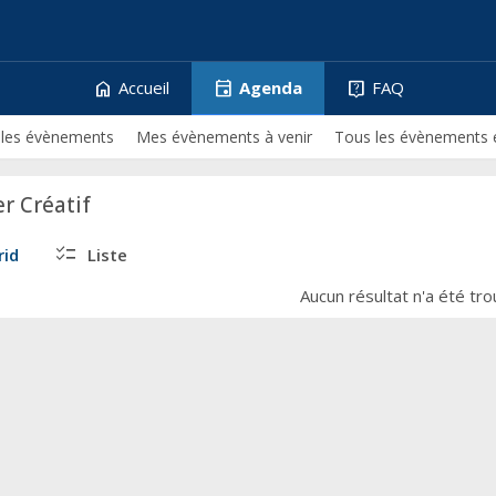
home
event
live_help
Accueil
Agenda
FAQ
 les évènements
Mes évènements à venir
Tous les évènements 
er Créatif
checklist
rid
Liste
Aucun résultat n'a été tr