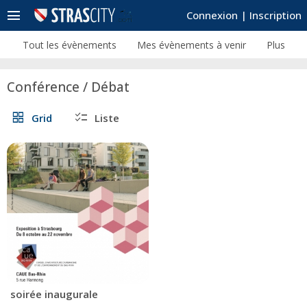
menu
Connexion
|
Inscription
Tout les évènements
Mes évènements à venir
Plus
Conférence / Débat
grid_view
checklist
Grid
Liste
soirée inaugurale