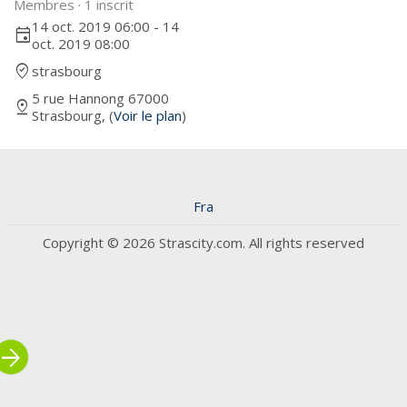
Membres ·
1 inscrit
14 oct. 2019 06:00 - 14
event
oct. 2019 08:00
where_to_vote
strasbourg
5 rue Hannong 67000
pin_drop
Strasbourg, (
Voir le plan
)
Fra
Copyright © 2026 Strascity.com. All rights reserved
rrow_forward