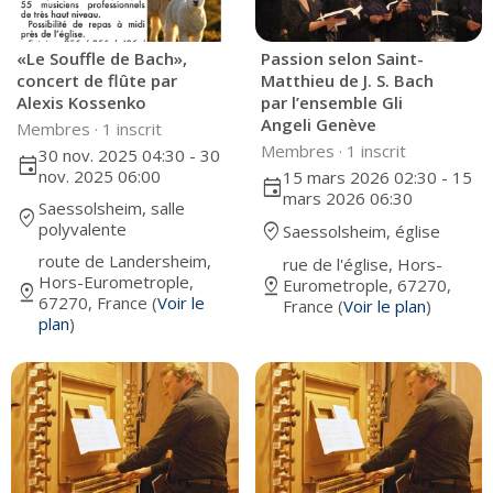
«Le Souffle de Bach»,
Passion selon Saint-
concert de flûte par
Matthieu de J. S. Bach
Alexis Kossenko
par l’ensemble Gli
Angeli Genève
Membres ·
1 inscrit
Membres ·
1 inscrit
30 nov. 2025 04:30 - 30
event
nov. 2025 06:00
15 mars 2026 02:30 - 15
event
mars 2026 06:30
Saessolsheim, salle
where_to_vote
polyvalente
where_to_vote
Saessolsheim, église
route de Landersheim,
rue de l'église, Hors-
Hors-Eurometrople,
pin_drop
Eurometrople, 67270,
pin_drop
67270, France (
Voir le
France (
Voir le plan
)
plan
)