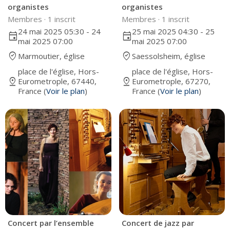
organistes
organistes
Membres ·
1 inscrit
Membres ·
1 inscrit
24 mai 2025 05:30 - 24
25 mai 2025 04:30 - 25
event
event
mai 2025 07:00
mai 2025 07:00
where_to_vote
where_to_vote
Marmoutier, église
Saessolsheim, église
place de l'église, Hors-
place de l'église, Hors-
pin_drop
pin_drop
Eurometrople, 67440,
Eurometrople, 67270,
France (
Voir le plan
)
France (
Voir le plan
)
Concert par l’ensemble
Concert de jazz par