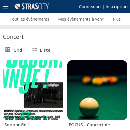
menu
Connexion
|
Inscription
Tout les évènements
Mes évènements à venir
Plus
Concert
grid_view
checklist
Grid
Liste
SooonnGe !
FOCUS - Concert de