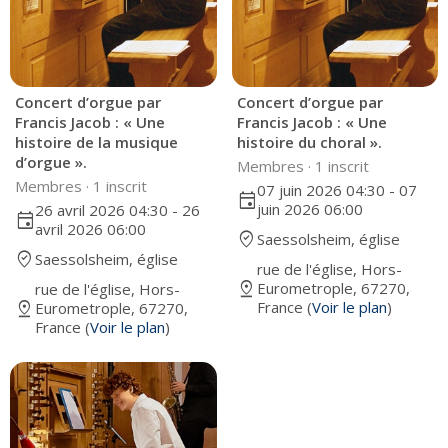
Concert d’orgue par
Concert d’orgue par
Francis Jacob : « Une
Francis Jacob : « Une
histoire de la musique
histoire du choral ».
d’orgue ».
Membres ·
1 inscrit
Membres ·
1 inscrit
07 juin 2026 04:30 - 07
event
juin 2026 06:00
26 avril 2026 04:30 - 26
event
avril 2026 06:00
where_to_vote
Saessolsheim, église
where_to_vote
Saessolsheim, église
rue de l'église, Hors-
pin_drop
Eurometrople, 67270,
rue de l'église, Hors-
pin_drop
France (
Voir le plan
)
Eurometrople, 67270,
France (
Voir le plan
)