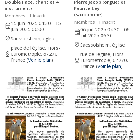
Double Face, chant et 4
Pierre Jacob (orgue) et
instruments
Fabrice Ley
(saxophone)
Membres ·
1 inscrit
Membres ·
1 inscrit
15 juin 2025 04:30 - 15
event
juin 2025 06:00
06 juil. 2025 04:30 - 06
event
juil. 2025 06:30
where_to_vote
Saessolsheim, église
where_to_vote
Saessolsheim, église
place de l'église, Hors-
pin_drop
Eurometrople, 67270,
rue de l'église, Hors-
pin_drop
France (
Voir le plan
)
Eurometrople, 67270,
France (
Voir le plan
)