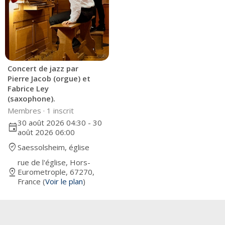
Concert de jazz par
Pierre Jacob (orgue) et
Fabrice Ley
(saxophone).
Membres ·
1 inscrit
30 août 2026 04:30 - 30
event
août 2026 06:00
where_to_vote
Saessolsheim, église
rue de l'église, Hors-
pin_drop
Eurometrople, 67270,
France (
Voir le plan
)