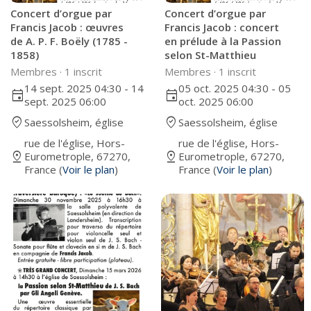
Concert d’orgue par
Concert d’orgue par
Francis Jacob : œuvres
Francis Jacob : concert
de A. P. F. Boëly (1785 -
en prélude à la Passion
1858)
selon St-Matthieu
Membres ·
1 inscrit
Membres ·
1 inscrit
14 sept. 2025 04:30 - 14
05 oct. 2025 04:30 - 05
event
event
sept. 2025 06:00
oct. 2025 06:00
where_to_vote
where_to_vote
Saessolsheim, église
Saessolsheim, église
rue de l'église, Hors-
rue de l'église, Hors-
pin_drop
pin_drop
Eurometrople, 67270,
Eurometrople, 67270,
France (
Voir le plan
)
France (
Voir le plan
)