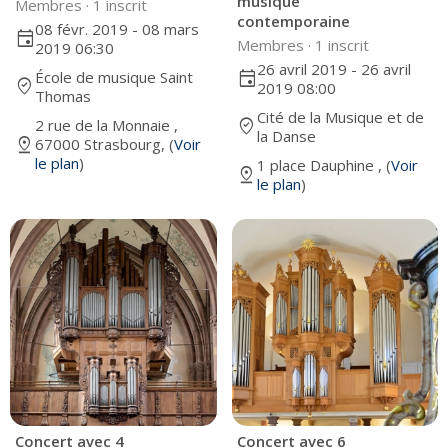
musique
Membres ·
1 inscrit
contemporaine
08 févr. 2019 - 08 mars
event
Membres ·
1 inscrit
2019 06:30
26 avril 2019 - 26 avril
École de musique Saint
event
where_to_vote
2019 08:00
Thomas
Cité de la Musique et de
2 rue de la Monnaie ,
where_to_vote
la Danse
pin_drop
67000 Strasbourg, (
Voir
le plan
)
1 place Dauphine , (
Voir
pin_drop
le plan
)
Concert avec 4
Concert avec 6