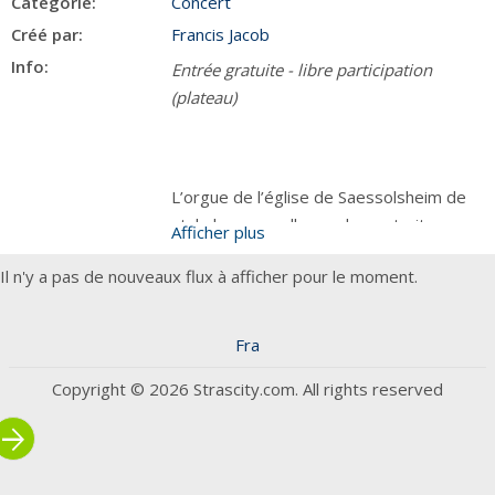
Categorie:
Concert
Créé par:
Francis Jacob
Info:
Entrée gratuite - libre participation
(plateau)
L’orgue de l’église de Saessolsheim de
style baroque allemand, construit par
Afficher plus
Bernard Aubertin en 1995, est idéal pour
Il n'y a pas de nouveaux flux à afficher pour le moment.
l’interprétation de la musique baroque
allemande, J. S. Bach en particulier, mais
comme tout bon orgue, il peut aussi
Fra
s’approprier des styles complètement
Copyright © 2026 Strascity.com. All rights reserved
différents !
rrow_forward
Ce sera le cas dimanche 30 août 2026 à
16h30, pour un concert entièrement