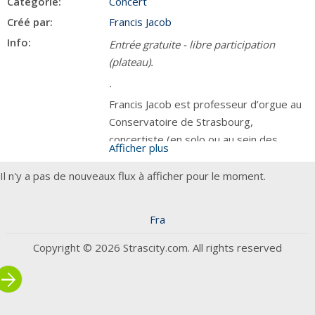
Categorie:
Concert
Créé par:
Francis Jacob
Info:
Entrée gratuite - libre participation
(plateau).
.
Francis Jacob est professeur d’orgue au
Conservatoire de Strasbourg,
concertiste (en solo ou au sein des
Afficher plus
ensembles Gli Angeli, Hathor Consort, Le
Concert Royal…), directeur artistique de
Il n'y a pas de nouveaux flux à afficher pour le moment.
l’Association des Amis de l’Orgue de
Saessolsheim.
Fra
L’orgue de Saessolsheim, construit par
Copyright © 2026 Strascity.com. All rights reserved
Bernard Aubertin en 1995, est idéal pour
l’interprétation de la musique baroque
rrow_forward
allemande, mais comme beaucoup de
bons instruments, peut s’approprier