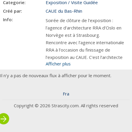
Categorie:
Exposition / Visite Guidée
Créé par:
CAUE du Bas-Rhin
Info:
Soirée de clôture de l'exposition :
l'agence d'architecture RRA d'Oslo en
Norvège est à Strasbourg.
Rencontre avec l’agence internationale
RRA à l’occasion du finissage de
l’exposition au CAUE. C'est l’architecte
Afficher plus
collaborateur de l’agence à Oslo, Quentin
Desfarges, architecte français qui nous
Il n'y a pas de nouveaux flux à afficher pour le moment.
guidera à travers cette belle exposition
et nous présentera l’agence, ses projets
Fra
récents dont 2 projets en cours en
Alsace !
Copyright © 2026 Strascity.com. All rights reserved
rrow_forward